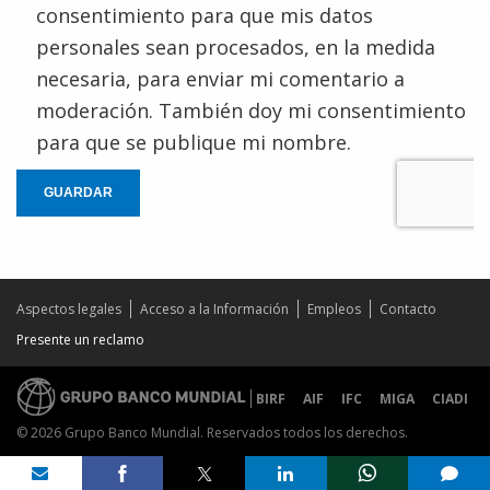
consentimiento para que mis datos
personales sean procesados, en la medida
necesaria, para enviar mi comentario a
moderación. También doy mi consentimiento
para que se publique mi nombre.
GUARDAR
Aspectos legales
Acceso a la Información
Empleos
Contacto
Presente un reclamo
BIRF
AIF
IFC
MIGA
CIADI
© 2026 Grupo Banco Mundial. Reservados todos los derechos.
Share on
comments added
mail