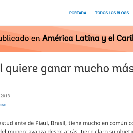
PORTADA
TODOS LOS BLOGS
ublicado en
América Latina y el Cari
il quiere ganar mucho más
 2013
uese
studiante de Piauí, Brasil, tiene mucho en común c
el mundo: avanza desde atrás, tiene claro su objet