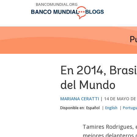
Skip
BANCOMUNDIAL.ORG
to
Main
Navigation
P
En 2014, Bras
del Mundo
MARIANA CERATTI
14 DE MAYO DE
Disponible en:
Español
English
Portug
Tamires Rodrigues, e
mejores delanteros d