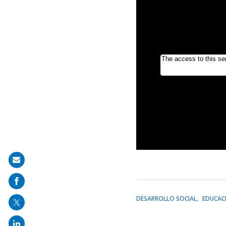
Share
on
mail
DESARROLLO SOCIAL
EDUCAC