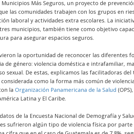
de Municipios Más Seguros, un proyecto de prevenció
que las comunidades trabajen con los grupos en ries
ión laboral y actividades extra escolares. La iniciat
tres municipios, también tiene como objetivo capac
tura para asegurar espacios seguros.
vieron la oportunidad de reconocer las diferentes f
ia de género: violencia doméstica e intrafamiliar, mal
o sexual. De estas, explicamos las facilitadoras del t
s considerada como la forma más común de violencia
con la
Organización Panamericana de la Salud
(OPS),
mérica Latina y El Caribe.
datos de la Encuesta Nacional de Demografía y Salu
s sufrieron algún tipo de violencia física por parte
a cifra que en el caso de Guatemala es de 7,8%, seg