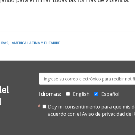
jando para eliminar todas las formas de violencia.
URAS
AMÉRICA LATINA Y EL CARIBE
E-
mail:
del
Idiomas:
English
Español
l
Doy mi consentimiento para que mis d
acuerdo con el
Aviso de privacidad de