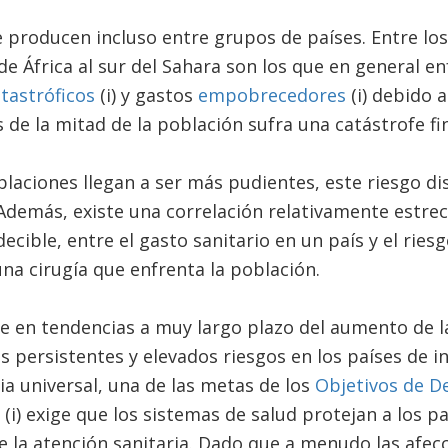
 producen incluso entre grupos de países. Entre los
de África al sur del Sahara son los que en general e
tastróficos
(i) y gastos
empobrecedores
(i) debido a
de la mitad de la población sufra una catástrofe fi
laciones llegan a ser más pudientes, este riesgo d
. Además, existe una correlación relativamente estre
ible, entre el gasto sanitario en un país y el riesg
una cirugía que enfrenta la población.
 en tendencias a muy largo plazo del aumento de la 
 persistentes y elevados riesgos en los países de i
ia universal, una de las metas de los
Objetivos de De
, (i) exige que los sistemas de salud protejan a los p
e la atención sanitaria. Dado que a menudo las afec