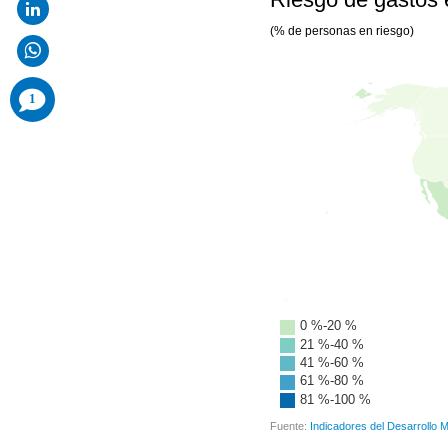
comments
1
added