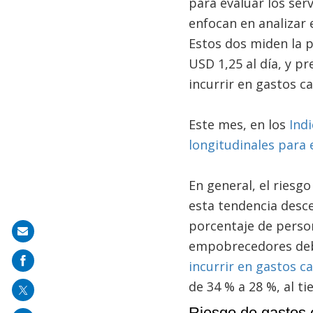
para evaluar los serv
enfocan en analizar 
Estos dos miden la 
USD 1,25 al día, y pr
incurrir en gastos ca
Este mes, en los
Ind
longitudinales para 
En general, el riesg
esta tendencia desce
porcentaje de person
Share
empobrecedores debi
on
incurrir en gastos ca
mail
de 34 % a 28 %, al t