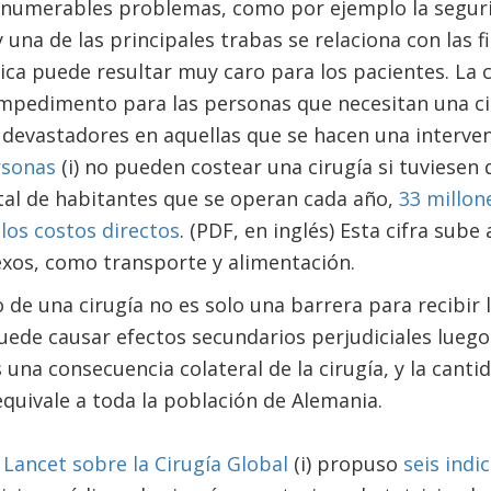
nnumerables problemas, como por ejemplo la segurid
y una de las principales trabas se relaciona con las
ica puede resultar muy caro para los pacientes. La c
impedimento para las personas que necesitan una ci
 devastadores en aquellas que se hacen una interven
rsonas
(i) no pueden costear una cirugía si tuviesen 
tal de habitantes que se operan cada año,
33 millone
 los costos directos
. (PDF, en inglés) Esta cifra sube 
exos, como transporte y alimentación.
o de una cirugía no es solo una barrera para recibir 
ede causar efectos secundarios perjudiciales luego d
na consecuencia colateral de la cirugía, y la canti
quivale a toda la población de Alemania.
 Lancet sobre la Cirugía Global
(i) propuso
seis indi