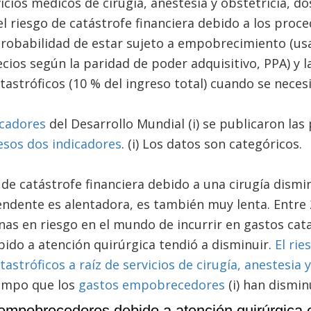
icios médicos de cirugía, anestesia y obstetricia, do
el riesgo de catástrofe financiera debido a los proc
probabilidad de estar sujeto a empobrecimiento (u
ecios según la paridad de poder adquisitivo, PPA) y 
tastróficos (10 % del ingreso total) cuando se neces
icadores
del Desarrollo Mundial (i) se publicaron la
esos dos indicadores
. (i) Los datos son categóricos.
o de catástrofe financiera debido a una cirugía dismi
ndente es alentadora, es también muy lenta. Entre 2
as en riesgo en el mundo de incurrir en gastos cata
do a atención quirúrgica tendió a disminuir.
El ri
tastróficos a raíz de servicios de cirugía, anestesia 
iempo que los
gastos empobrecedores
(i) han dismin