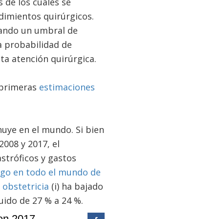
s de los cuales se
edimientos quirúrgicos.
sando un umbral de
la probabilidad de
ita atención quirúrgica.
s primeras
estimaciones
nuye en el mundo. Si bien
008 y 2017, el
stróficos y gastos
esgo en todo el mundo de
y obstetricia
(i) ha bajado
uido de 27 % a 24 %.