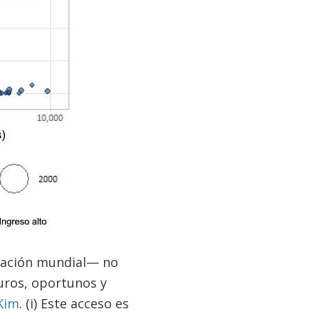
lación mundial— no
guros, oportunos y
Kim
. (i) Este acceso es