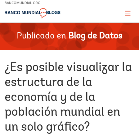
Skip
BANCOMUNDIAL.ORG
to
Main
Page
naviga
Navigation
Publicado en
Blog de Datos
¿Es posible visualizar la
estructura de la
economía y de la
población mundial en
un solo gráfico?