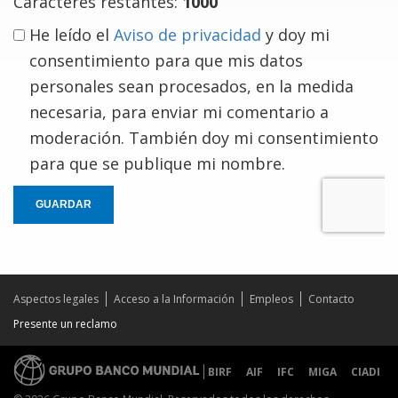
Caracteres restantes:
1000
He leído el
Aviso de privacidad
y doy mi
consentimiento para que mis datos
personales sean procesados, en la medida
necesaria, para enviar mi comentario a
moderación. También doy mi consentimiento
para que se publique mi nombre.
GUARDAR
Aspectos legales
Acceso a la Información
Empleos
Contacto
Presente un reclamo
BIRF
AIF
IFC
MIGA
CIADI