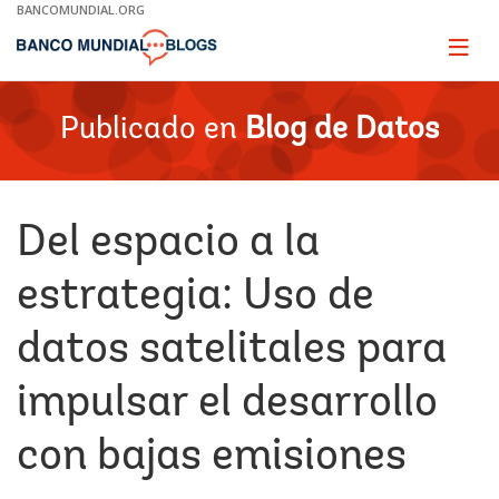
Skip
BANCOMUNDIAL.ORG
to
Main
Page
naviga
Navigation
Publicado en
Blog de Datos
Del espacio a la
estrategia: Uso de
datos satelitales para
impulsar el desarrollo
con bajas emisiones