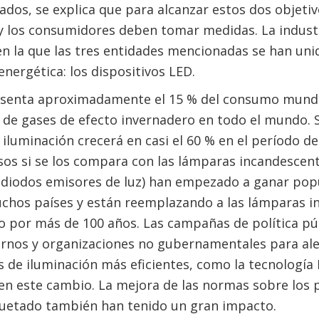
ados, se explica que para alcanzar estos dos objeti
y los consumidores deben tomar medidas. La industr
en la que las tres entidades mencionadas se han uni
energética: los dispositivos LED.
esenta aproximadamente el 15 % del consumo mundial
 de gases de efecto invernadero en todo el mundo. 
luminación crecerá en casi el 60 % en el período de
os si se los compara con las lámparas incandescente
e diodos emisores de luz) han empezado a ganar popu
hos países y están reemplazando a las lámparas i
 por más de 100 años. Las campañas de política púb
ernos y organizaciones no gubernamentales para ale
s de iluminación más eficientes, como la tecnologí
en este cambio. La mejora de las normas sobre los p
iquetado también han tenido un gran impacto.