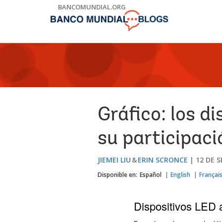
Skip
BANCOMUNDIAL.ORG
to
Main
Navigation
Gráfico: los d
su participaci
JIEMEI LIU
ERIN SCRONCE
12 DE 
Disponible en:
Español
English
Françai