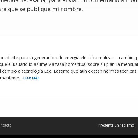
 medida necesaria, para enviar mi comentario a mo
ra que se publique mi nombre.
ocedente para la generadora de energía eléctrica realizar el cambio
que el usuario lo asume vía tasa porcentual sobre su planilla mensu
 el cambio a tecnología Led. Lastima que aun existan normas tecnicas 
a mantener
...
LEER MÁS
ntacto
Presente un reclamo