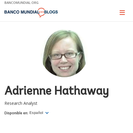
Skip
BANCOMUNDIAL.ORG
to
Main
Page
naviga
Navigation
Adrienne Hathaway
Research Analyst
Disponible en:
Español