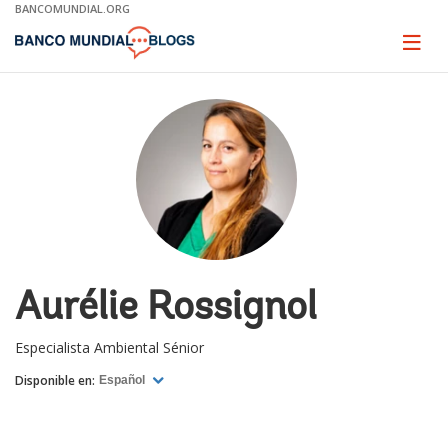
Skip
BANCOMUNDIAL.ORG
to
Main
Page
naviga
Navigation
Aurélie Rossignol
Especialista Ambiental Sénior
Disponible en:
Español