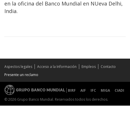
en la oficina del Banco Mundial en NUeva Delhi,
India.
Aspectos legales
Acceso a la Información
Empleos
Contacto
Presente un reclamo
BIRF
AIF
IFC
MIGA
CIADI
© 2026 Grupo Banco Mundial. Reservados todos los derechos.