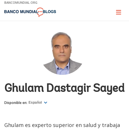
Skip
BANCOMUNDIAL.ORG
to
Main
Page
naviga
Navigation
Ghulam Dastagir Sayed
Disponible en:
Español
Ghulam es experto superior en salud y trabaja