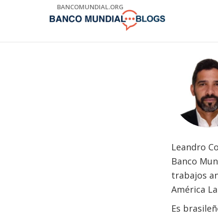
Skip
BANCOMUNDIAL.ORG
to
Main
Navigation
Leandro Co
Banco Mund
trabajos a
América Lat
Es brasile