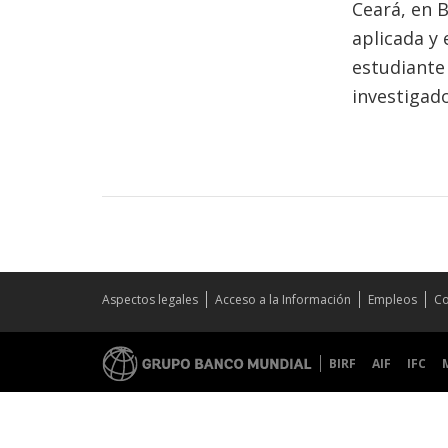
Ceará, en 
aplicada y 
estudiante 
investigado
Aspectos legales
Acceso a la Información
Empleos
Co
BIRF
AIF
IFC