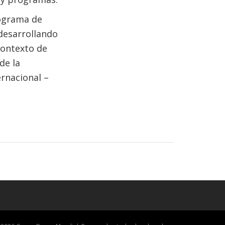
rograma de
 desarrollando
contexto de
de la
ernacional –