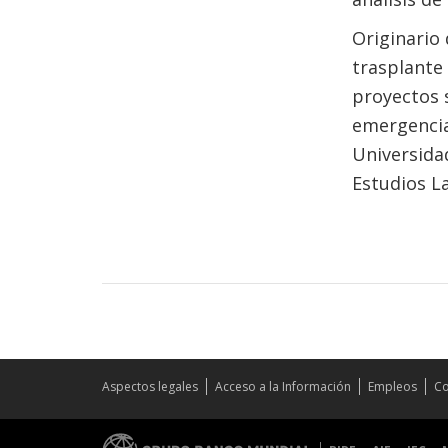
Originario
trasplante
proyectos 
emergencia
Universidad
Estudios L
Aspectos legales
Acceso a la Información
Empleos
Co