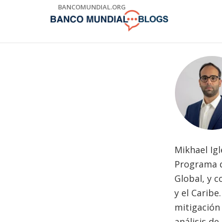
Skip
BANCOMUNDIAL.ORG
to
Main
Navigation
Mikhael Igl
Programa d
Global, y 
y el Carib
mitigación 
análisis de