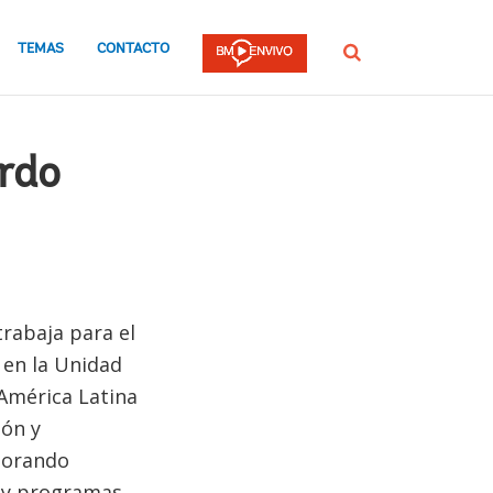
TEMAS
CONTACTO
Buscar
ardo
trabaja para el
 en la Unidad
 América Latina
ión y
rporando
s y programas.