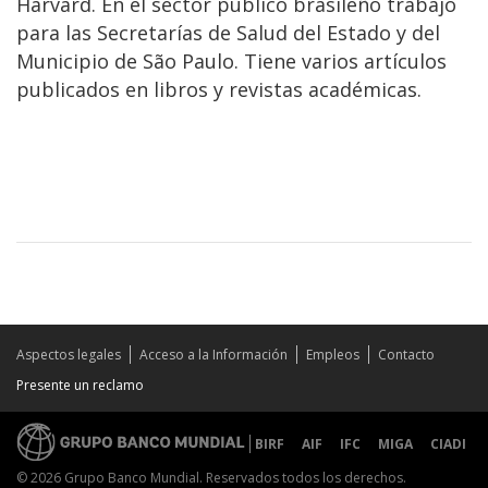
Harvard. En el sector público brasileño trabajó
para las Secretarías de Salud del Estado y del
Municipio de São Paulo. Tiene varios artículos
publicados en libros y revistas académicas.
Aspectos legales
Acceso a la Información
Empleos
Contacto
Presente un reclamo
BIRF
AIF
IFC
MIGA
CIADI
© 2026 Grupo Banco Mundial. Reservados todos los derechos.