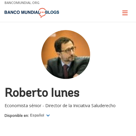
Skip
BANCOMUNDIAL.ORG
to
Main
Page
naviga
Navigation
Roberto Iunes
Economista sénior - Director de la Iniciativa Saluderecho
Disponible en:
Español