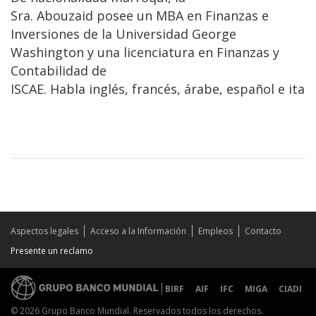
Sra. Abouzaid posee un MBA en Finanzas e
Inversiones de la Universidad George
Washington y una licenciatura en Finanzas y
Contabilidad de
ISCAE. Habla inglés, francés, árabe, español e ital
Aspectos legales
Acceso a la Información
Empleos
Contacto
Presente un reclamo
BIRF
AIF
IFC
MIGA
CIADI
© 2026 Grupo Banco Mundial. Reservados todos los derechos.