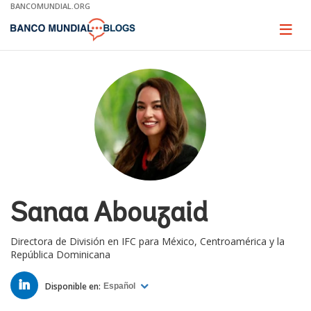
Skip
BANCOMUNDIAL.ORG
to
Main
Page
naviga
Navigation
Sanaa Abouzaid
Directora de División en IFC para México, Centroamérica y la
República Dominicana
LINKED
IN
Disponible en:
Español