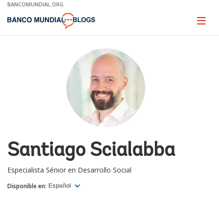
Skip
BANCOMUNDIAL.ORG
to
Main
Page
naviga
Navigation
Santiago Scialabba
Especialista Sénior en Desarrollo Social
Disponible en:
Español