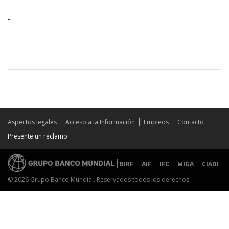
-
Aspectos legales
Acceso a la Información
Empleos
Contacto
Presente un reclamo
BIRF
AIF
IFC
MIGA
CIADI
© 2026 Grupo Banco Mundial. Reservados todos los derechos.