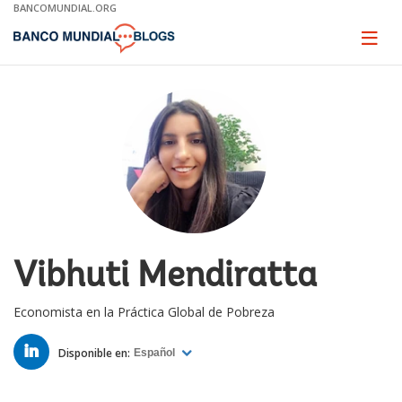
Skip
BANCOMUNDIAL.ORG
to
Main
Page
naviga
Navigation
Vibhuti Mendiratta
Economista en la Práctica Global de Pobreza
LINKED
IN
Disponible en:
Español