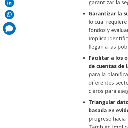
garantizar la se
Garantizar la s
lo cual requier
comments
fondos y evalua
added
implica identif
llegan a las pob
Facilitar a los
de cuentas de l
para la planific
diferentes sect
claros para aseg
Triangular dat
basada en evid
progreso hacia l
También implica