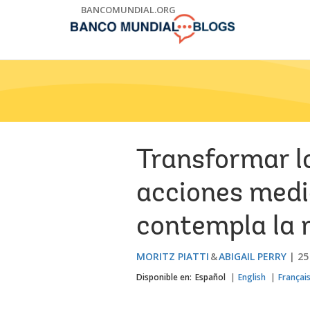
Skip
BANCOMUNDIAL.ORG
to
Main
Navigation
Transformar l
acciones medi
contempla la n
MORITZ PIATTI
ABIGAIL PERRY
25
Disponible en:
Español
English
Françai