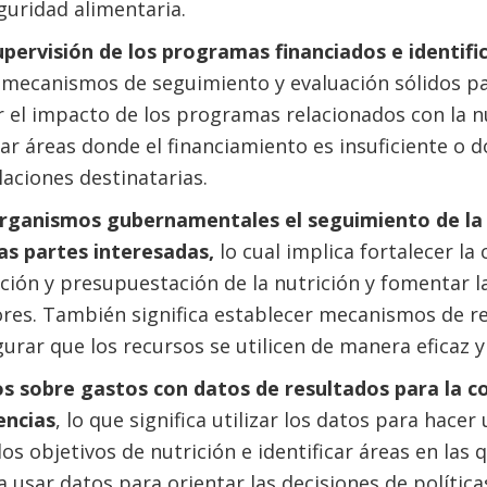
guridad alimentaria.
upervisión de los programas financiados e identifica
e mecanismos de seguimiento y evaluación sólidos par
r el impacto de los programas relacionados con la n
icar áreas donde el financiamiento es insuficiente o
laciones destinatarias.
 organismos gubernamentales el seguimiento de la 
as partes interesadas,
lo cual implica fortalecer la
ación y presupuestación de la nutrición y fomentar l
ores. También significa establecer mecanismos de r
urar que los recursos se utilicen de manera eficaz y 
os sobre gastos con datos de resultados para la c
encias
, lo que significa utilizar los datos para hace
os objetivos de nutrición e identificar áreas en las 
 usar datos para orientar las decisiones de polític