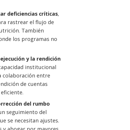
r deficiencias críticas
,
a rastrear el flujo de
utrición. También
 donde los programas no
ejecución y la rendición
 capacidad institucional
a colaboración entre
endición de cuentas
eficiente.
orrección del rumbo
r un seguimiento del
que se necesitan ajustes.
as y abogar por mayores