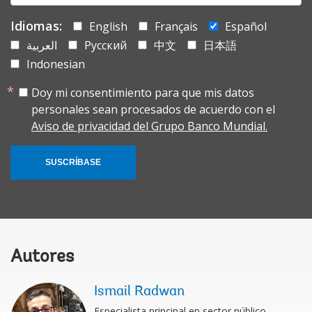
Idiomas:
English
Français
Español
العربية
Русский
中文
日本語
Indonesian
Doy mi consentimiento para que mis datos
personales sean procesados de acuerdo con el
Aviso de privacidad del Grupo Banco Mundial.
SUSCRÍBASE
Autores
Ismail Radwan
Especialista principal en sector público