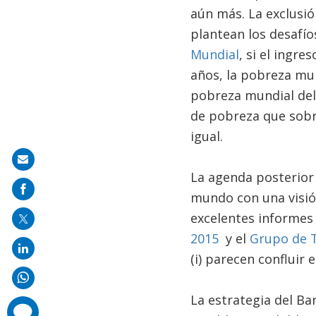
aún más. La exclusión
plantean los desafío
Mundial
, si el ingr
años, la pobreza mun
pobreza mundial del 
de pobreza que sobre
igual.
Share
La agenda posterior 
on
mundo con una visión
mail
excelentes informes
2015
y el
Grupo de T
(i) parecen confluir 
La estrategia del Ba
comments
added