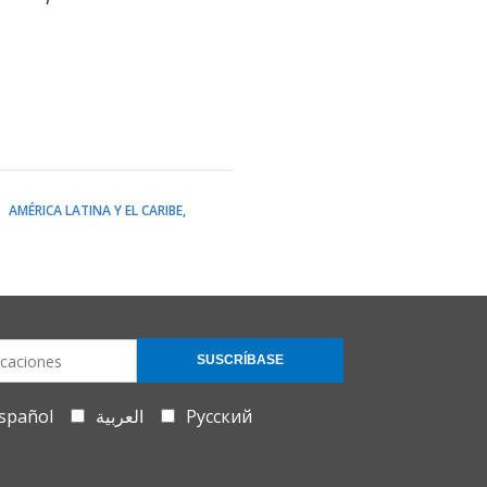
AMÉRICA LATINA Y EL CARIBE
SUSCRÍBASE
spañol
العربية
Русский