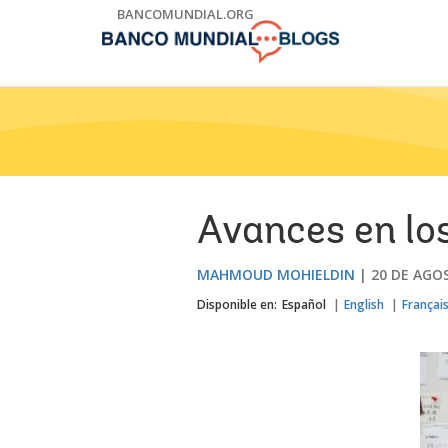
Skip
BANCOMUNDIAL.ORG
to
Main
Navigation
Avances en los
MAHMOUD MOHIELDIN
20 DE AGO
Disponible en:
Español
English
Françai