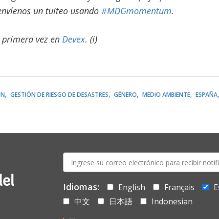
 envíenos un tuiteo usando
#MDGmomentum
.
r primera vez en
Devex​
. (i)
ÓN
GESTIÓN DE RIESGO DE DESASTRES
GÉNERO
MEDIO AMBIENTE
ESPAÑA
E-
mail:
del
Idiomas:
English
Français
E
中文
日本語
Indonesian