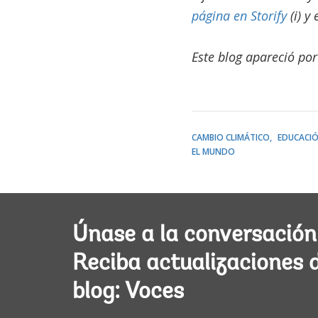
página en Storify
(i) y
Este blog apareció po
CAMBIO CLIMÁTICO
EDUCACI
EL MUNDO
Únase a la conversación
Reciba actualizaciones 
blog: Voces