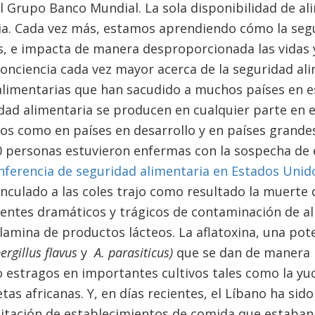
l Grupo Banco Mundial. La sola disponibilidad de al
ia. Cada vez más, estamos aprendiendo cómo la seg
s, e impacta de manera desproporcionada las vidas 
conciencia cada vez mayor acerca de la seguridad al
alimentarias que han sacudido a muchos países en e
dad alimentaria se producen en cualquier parte en 
dos como en países en desarrollo y en países grande
0 personas estuvieron enfermas con la sospecha d
nferencia de seguridad alimentaria en Estados Unid
nculado a las coles trajo como resultado la muerte 
entes dramáticos y trágicos de contaminación de al
amina de productos lácteos. La aflatoxina, una pot
ergillus flavus
y
A. parasiticus)
que se dan de manera na
 estragos en importantes cultivos tales como la yuca
ietas africanas. Y, en días recientes, el Líbano ha sid
itación de establecimientos de comida que estaban