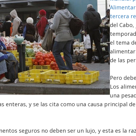
Alimentar
tercera r
del Cabo, 
temporada
el tema d
alimentar
de las pe
Pero debe
Los alime
una pesad
 enteras, y se las cita como una causa principal d
mentos seguros no deben ser un lujo, y esta es la r