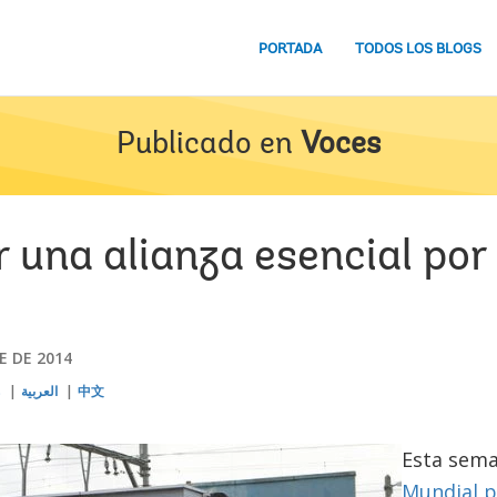
PORTADA
TODOS LOS BLOGS
Publicado en
Voces
 una alianza esencial por
E DE 2014
s
العربية
中文
Esta sema
Mundial p