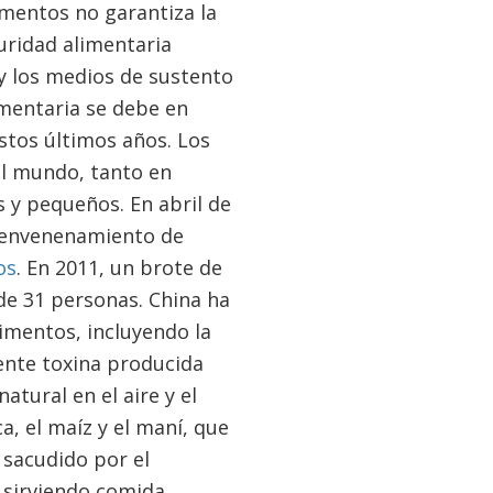
imentos no garantiza la
uridad alimentaria
y los medios de sustento
imentaria se debe en
stos últimos años. Los
el mundo, tanto en
s y pequeños. En abril de
e envenenamiento de
os
. En 2011, un brote de
de 31 personas. China ha
imentos, incluyendo la
ente toxina producida
tural en el aire y el
, el maíz y el maní, que
o sacudido por el
 sirviendo comida