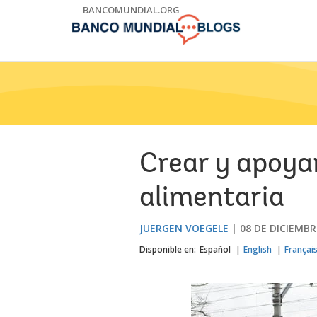
Skip
BANCOMUNDIAL.ORG
to
Main
Navigation
Crear y apoyar
alimentaria
JUERGEN VOEGELE
08 DE DICIEMBR
Disponible en:
Español
English
Françai