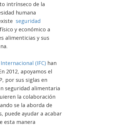
o intrínseco de la
cesidad humana
existe
seguridad
ísico y económico a
s alimenticias y sus
ana.
Internacional (IFC)
han
 En 2012, apoyamos el
, por sus siglas en
en seguridad alimentaria
quieren la colaboración
uando se la aborda de
s, puede ayudar a acabar
de esta manera