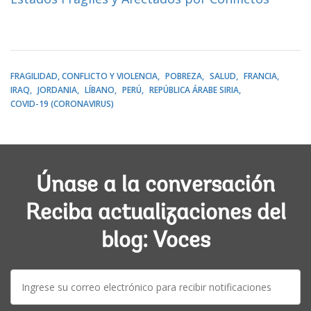
FRAGILIDAD, CONFLICTO Y VIOLENCIA
POBREZA
SALUD
FRANCIA
IRAQ
JORDANIA
LÍBANO
PERÚ
REPÚBLICA ÁRABE SIRIA
COVID-19 (CORONAVIRUS)
Únase a la conversación
Reciba actualizaciones del
blog: Voces
E-
mail: