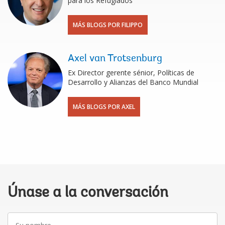
para los Refugiados
MÁS BLOGS POR FILIPPO
Axel van Trotsenburg
Ex Director gerente sénior, Políticas de
Desarrollo y Alianzas del Banco Mundial
MÁS BLOGS POR AXEL
Únase a la conversación
Su