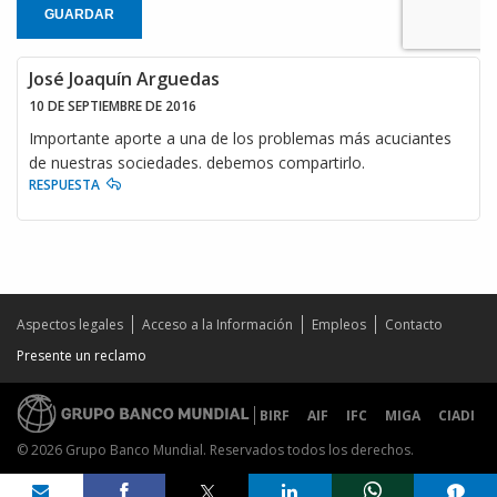
GUARDAR
José Joaquín Arguedas
10 DE SEPTIEMBRE DE 2016
Importante aporte a una de los problemas más acuciantes
de nuestras sociedades. debemos compartirlo.
RESPUESTA
Aspectos legales
Acceso a la Información
Empleos
Contacto
Presente un reclamo
BIRF
AIF
IFC
MIGA
CIADI
© 2026 Grupo Banco Mundial. Reservados todos los derechos.
Share on
comments added
1