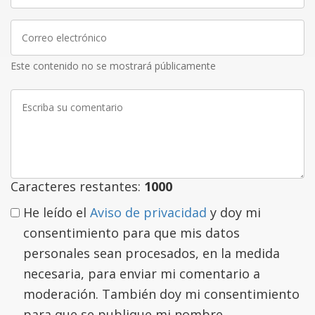
Correo
electrónico
Este contenido no se mostrará públicamente
Escriba
su
comentario
Caracteres restantes:
1000
He leído el
Aviso de privacidad
y doy mi
consentimiento para que mis datos
personales sean procesados, en la medida
necesaria, para enviar mi comentario a
moderación. También doy mi consentimiento
para que se publique mi nombre.