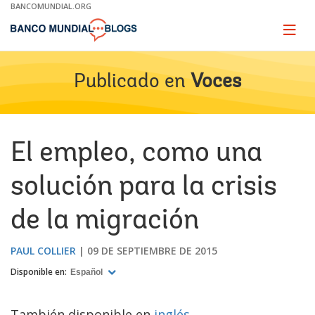
Skip
BANCOMUNDIAL.ORG
to
Main
Page
naviga
Navigation
Publicado en
Voces
El empleo, como una
solución para la crisis
de la migración
PAUL COLLIER
09 DE SEPTIEMBRE DE 2015
Disponible en:
Español
También disponible en
inglés