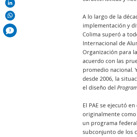
A lo largo de la déc
implementación y dif
comments
3
added
Colima superó a tod
Internacional de Alum
Organización para la
acuerdo con las prue
promedio nacional. Y
desde 2006, la situa
el diseño del
Programa
El PAE se ejecutó en
originalmente como 
un programa federal 
subconjunto de los 