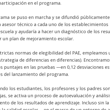
participación en el programa.
ama se puso en marcha y se difundió públicamente la
n asesor técnico a cada uno de los establecimientos 
 escuela y ayudaría a hacer un diagnóstico de los res
r un plan de mejoramiento escolar.
trictas normas de elegibilidad del PAE, empleamos 
strategia de diferencias en diferencias). Encontram
los puntajes en las pruebas —en 0,12 desviaciones 
 del lanzamiento del programa.
do los estudiantes, los profesores y los padres son
jas, se activa un proceso de autoevaluación y análisi
ento de los resultados de aprendizaje. Incluso sin l
e la calidad escolar —en el marco de un entorno de