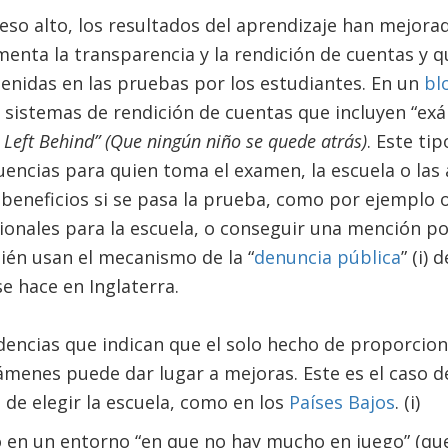
reso alto, los resultados del aprendizaje han mejora
enta la transparencia y la rendición de cuentas y q
btenidas en las pruebas por los estudiantes. En un
bl
 sistemas de rendición de cuentas que incluyen “ex
 Left Behind”
(Que ningún niño se quede atrás)
. Este ti
ncias para quien toma el examen, la escuela o las 
beneficios si se pasa la prueba, como por ejemplo 
cionales para la escuela, o conseguir una mención po
ién usan el mecanismo de la “
denuncia pública
” (i)
e hace en Inglaterra.
dencias que indican que el solo hecho de proporcion
ámenes puede dar lugar a mejoras. Este es el caso d
 de elegir la escuela, como en los
Países Bajos
. (i)
o en un entorno “en que no hay mucho en juego” (qu