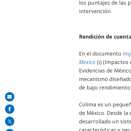
los puntajes de las
intervención.
Rendición de cuenta
En el documento
Imp
Mexico
(i) (Impactos
Evidencias de Méxic
mecanismo diseñado 
de bajo rendimiento
Share
Colima es un pequeño
on
de México. Desde la 
mail
desarrollado un sist
características y nec