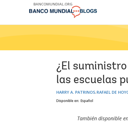
Skip
BANCOMUNDIAL.ORG
to
Main
Navigation
¿El suministr
las escuelas 
HARRY A. PATRINOS
RAFAEL DE HOY
Disponible en:
Español
También disponible e