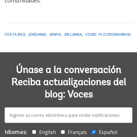
comunidades.
COSTA RICA
JORDANIA
KENYA
SRI LANKA
COVID-19 (CORONAVIRUS)
Únase a la conversación
Reciba actualizaciones del
blog: Voces
E-
mail:
Idiomas:
English
Français
Español