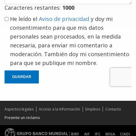
Caracteres restantes:
1000
He leído el
Aviso de privacidad
y doy mi
consentimiento para que mis datos
personales sean procesados, en la medida
necesaria, para enviar mi comentario a
moderación. También doy mi consentimiento
para que se publique mi nombre.
GUARDAR
Aspectos legales
Acceso a la Información
Empleos
Contacto
Presente un reclamo
BIRF
AIF
IFC
MIGA
CIADI