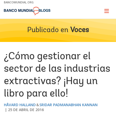
Skip
BANCOMUNDIAL.ORG
to
Main
Page
naviga
Navigation
Publicado en
Voces
¿Cómo gestionar el
sector de las industrias
extractivas? ¡Hay un
libro para ello!
HÅVARD HALLAND
SRIDAR PADMANABHAN KANNAN
25 DE ABRIL DE 2016