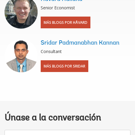
Senior Economist
MÁS BLOGS POR HÅVARD
Sridar Padmanabhan Kannan
Consultant
MÁS BLOGS POR SRIDAR
Únase a la conversación
Su