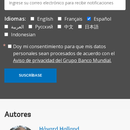
mail:
Idiomas:
English
Français
Español
العربية
Русский
中文
日本語
Indonesian
Doy mi consentimiento para que mis datos
personales sean procesados de acuerdo con el
Aviso de privacidad del Grupo Banco Mundial.
SUSCRÍBASE
Autores
Håvard Halland