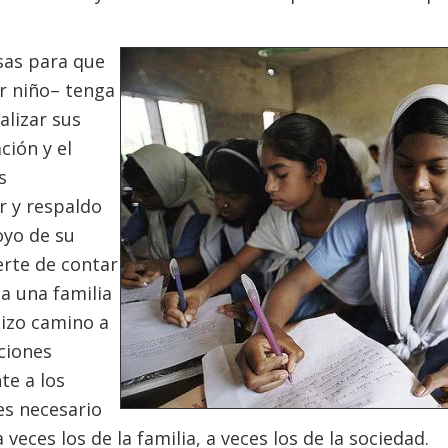
sas para que
r niño– tenga
alizar sus
ción y el
s
r y respaldo
oyo de su
erte de contar
da una familia
izo camino a
ciones
te a los
es necesario
 veces los de la familia, a veces los de la sociedad.