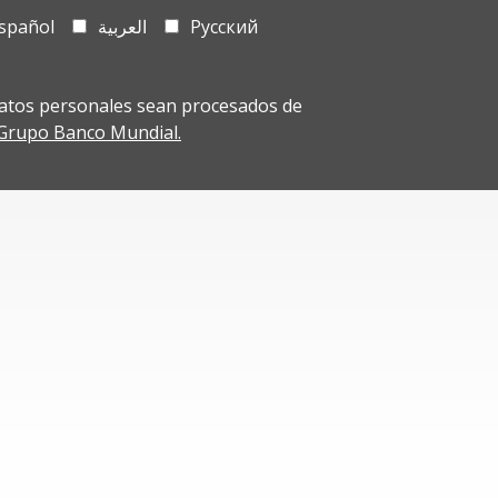
spañol
العربية
Русский
atos personales sean procesados de
l Grupo Banco Mundial.