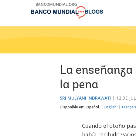
Skip
BANCOMUNDIAL.ORG
to
Main
Navigation
La enseñanza d
la pena
SRI MULYANI INDRAWATI
12 DE JUL
Disponible en:
Español
English
Françai
Cuando el otoño pasa
había recibido vari