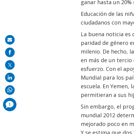
ganar hasta un 20% 
Educación de las niñ
ciudadanos con mayo
La buena noticia es 
Share
paridad de género en
on
milenio. De hecho, l
mail
en más de un tercio 
esfuerzo. Con el apo
Mundial para los paí
escuela. En Yemen, l
permitieran a sus hij
comments
1
Sin embargo, el prog
added
mundial 2012 determi
mejorado poco en muc
Y se estima que dos 