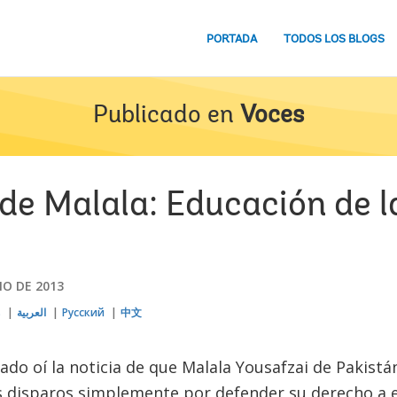
PORTADA
TODOS LOS BLOGS
Publicado en
Voces
e Malala: Educación de la
IO DE 2013
s
العربية
Русский
中文
do oí la noticia de que Malala Yousafzai de Pakistán
os disparos simplemente por defender su derecho a 