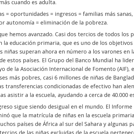
más cuando es adulta.
as = oportunidades = ingresos = familias más sanas
r autonomía = eliminación de la pobreza.
que hemos avanzado. Casi dos tercios de todos los p
 la educación primaria, que es uno de los objetivos 
as niñas superan ahora en número a los varones en 
de estos países. El Grupo del Banco Mundial ha lider
yo de la Asociación Internacional de Fomento (AIF), 
ses más pobres, casi 6 millones de niñas de Banglad
as transferencias condicionadas de efectivo han ale
as asistir a la escuela, ayudando a cerca de 40.000 e
reso sigue siendo desigual en el mundo. El Informe 
nó que la matrícula de niñas en la escuela primaria
hos países de África al sur del Sahara y algunas pa
tercios de las niñas excluidas de la escuela pertene