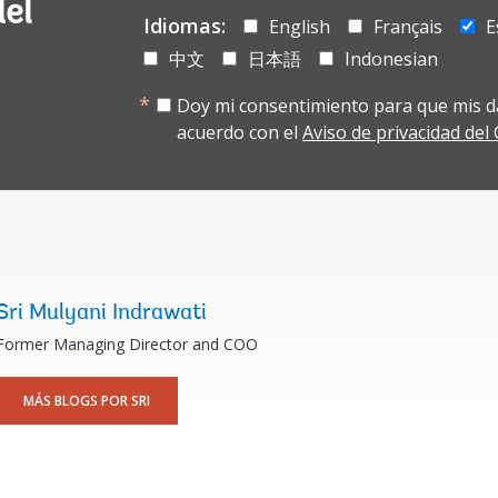
del
Idiomas:
English
Français
E
中文
日本語
Indonesian
Doy mi consentimiento para que mis d
acuerdo con el
Aviso de privacidad de
Sri Mulyani Indrawati
Former Managing Director and COO
MÁS BLOGS POR SRI