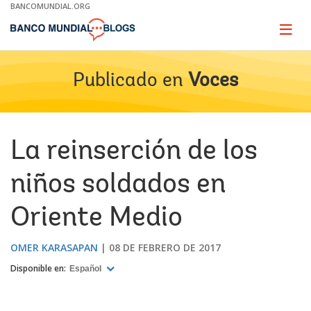
Skip
BANCOMUNDIAL.ORG
to
Main
Page
naviga
Navigation
Publicado en
Voces
La reinserción de los
niños soldados en
Oriente Medio
OMER KARASAPAN
08 DE FEBRERO DE 2017
Disponible en:
Español