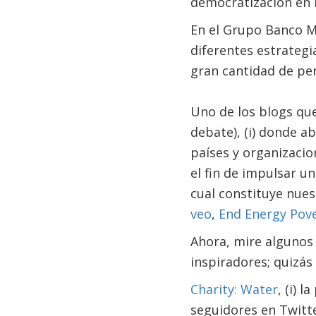
democratización en l
En el Grupo Banco M
diferentes estrategi
gran cantidad de pe
Uno de los blogs qu
debate), (i) donde a
países y organizaci
el fin de impulsar u
cual constituye nues
veo
,
End Energy Pov
Ahora, mire algunos
inspiradores; quizás
Charity: Water
, (i) 
seguidores en Twitte