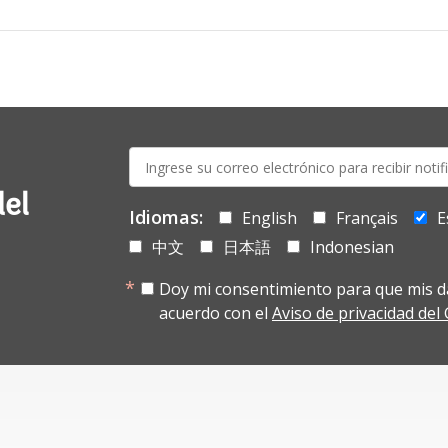
E-
mail:
del
Idiomas:
English
Français
E
中文
日本語
Indonesian
Doy mi consentimiento para que mis d
acuerdo con el
Aviso de privacidad de