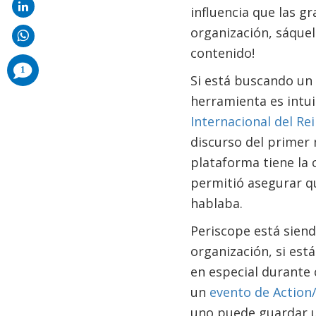
influencia que las g
organización, sáque
contenido!
comments
1
added
Si está buscando un d
herramienta es intuit
Internacional del Re
discurso del primer 
plataforma tiene la 
permitió asegurar qu
hablaba.
Periscope está sien
organización, si est
en especial durante 
un
evento de Action/
uno puede guardar u