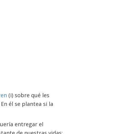
ren
(i) sobre qué les
En él se plantea si la
quería entregar el
stante de nuestras vidas;