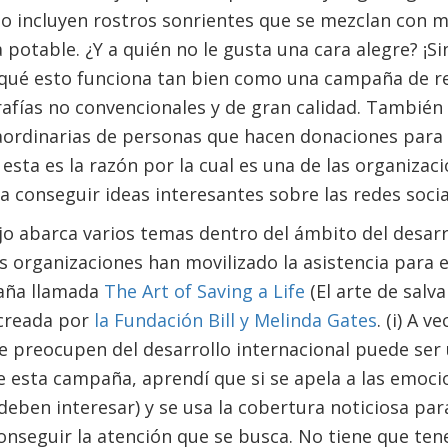
io incluyen rostros sonrientes que se mezclan con 
a potable. ¿Y a quién no le gusta una cara alegre? ¡S
 qué esto funciona tan bien como una campaña de re
grafías no convencionales y de gran calidad. Tambié
raordinarias de personas que hacen donaciones para 
 esta es la razón por la cual es una de las organizac
conseguir ideas interesantes sobre las redes socia
 abarca varios temas dentro del ámbito del desarro
 organizaciones han movilizado la asistencia para el
aña llamada
The Art of Saving a Life
(El arte de salva
 creada por
la Fundación Bill y Melinda Gates
. (i) A v
 preocupen del desarrollo internacional puede ser 
e esta campaña, aprendí que si se apela a las emocio
deben interesar) y se usa la cobertura noticiosa par
nseguir la atención que se busca. No tiene que ten