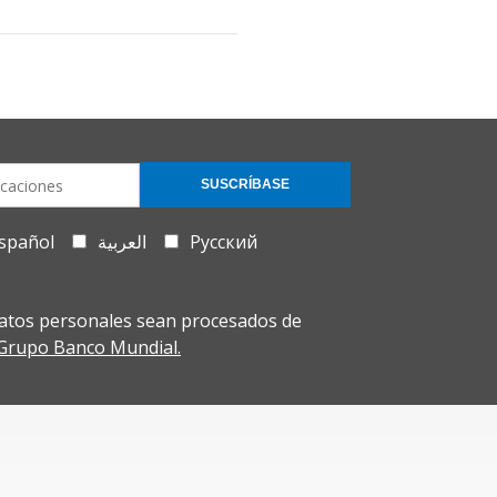
SUSCRÍBASE
spañol
العربية
Русский
atos personales sean procesados de
l Grupo Banco Mundial.