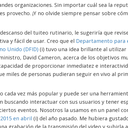
randes organizaciones. Sin importar cuál sea la repu
les provecho. ¡Y no olvide siempre pensar sobre có
escanso del tuiteo rutinario, le sugeriría que revis
iva y fácil de usar. Creo que el
Departamento para e
ino Unido (DFID)
(i) tuvo una idea brillante al utiliza
ministro, David Cameron, acerca de los objetivos mu
capacidad de proporcionar inmediatez e interactivid
e miles de personas pudieran seguir en vivo al pri
do cada vez más popular y puede ser una herramienta
án buscando interactuar con sus usuarios y tener es
ciertos eventos. Nosotros la usamos en un panel co
2015 en abril
(i) del año pasado. Me hubiera gustad
na grabación de la transmisión del video y subirla 