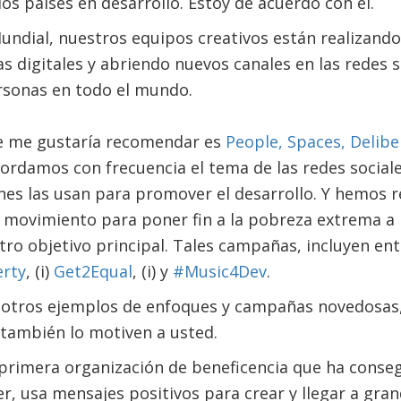
os países en desarrollo. Estoy de acuerdo con él.
undial, nuestros equipos creativos están realizand
as digitales y abriendo nuevos canales en las redes s
rsonas en todo el mundo.
e me gustaría recomendar es
People, Spaces, Delibe
bordamos con frecuencia el tema de las redes social
ones las usan para promover el desarrollo. Y hemos 
n movimiento para poner fin a la pobreza extrema a 
tro objetivo principal. Tales campañas, incluyen ent
erty
, (i)
Get2Equal
, (i) y
#Music4Dev
.
 otros ejemplos de enfoques y campañas novedosas
 también lo motiven a usted.
la primera organización de beneficencia que ha conse
r, usa mensajes positivos para crear y llegar a gran