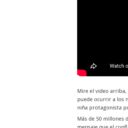
Mire el video arrib
puede ocurrir a los n
niña protagonista p
Más de 50 millones 
mensaje que el confl