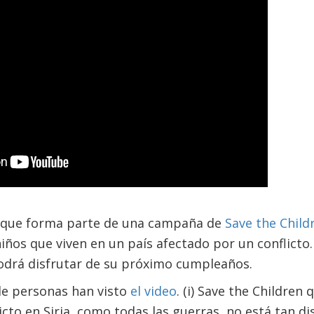
a, que forma parte de una campaña de
Save the Child
iños que viven en un país afectado por un conflicto. 
odrá disfrutar de su próximo cumpleaños.
de personas han visto
el video
. (i) Save the Children 
icto en Siria, como todas las guerras, no está tan di