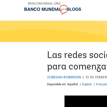
Skip
BANCOMUNDIAL.ORG
to
Main
Navigation
Las redes soci
para comenza
ZUBEDAH ROBINSON
10 DE FEBRER
Disponible en:
Español
English
Françai