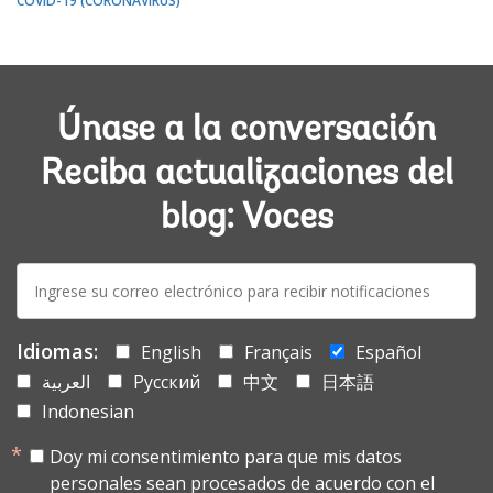
COVID-19 (CORONAVIRUS)
Únase a la conversación
Reciba actualizaciones del
blog: Voces
E-
mail:
Idiomas:
English
Français
Español
العربية
Русский
中文
日本語
Indonesian
Doy mi consentimiento para que mis datos
personales sean procesados de acuerdo con el