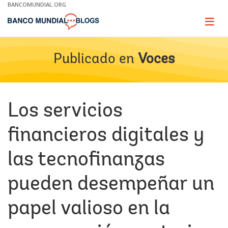
Skip
BANCOMUNDIAL.ORG
to
Main
Page
naviga
Navigation
Publicado en
Voces
Los servicios
financieros digitales y
las tecnofinanzas
pueden desempeñar un
papel valioso en la