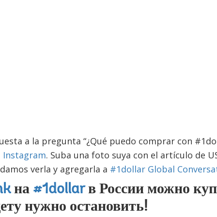
puesta a la pregunta “¿Qué puedo comprar con #1dol
o
Instagram
. Suba una foto suya con el artículo de U
damos verla y agregarla a
#1dollar Global Conversa
nk
на
#1dollar
в России можно ку
ету нужно остановить!