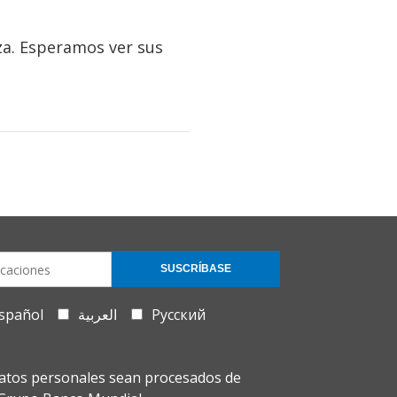
za. Esperamos ver sus
SUSCRÍBASE
spañol
العربية
Русский
atos personales sean procesados de