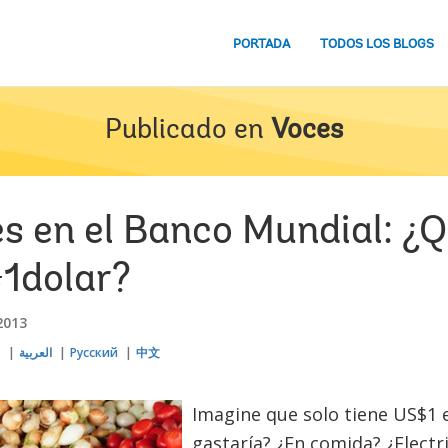
PORTADA
TODOS LOS BLOGS
Publicado en
Voces
es en el Banco Mundial: ¿
1dolar?
2013
s
العربية
Русский
中文
Imagine que solo tiene US$1 en
gastaría? ¿En comida? ¿Elect