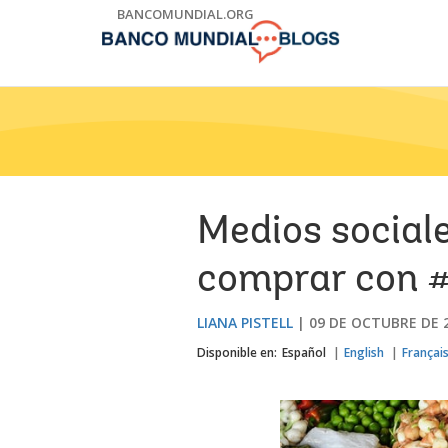
Skip
BANCOMUNDIAL.ORG
to
Main
Navigation
Medios social
comprar con #
LIANA PISTELL
09 DE OCTUBRE DE 
Disponible en:
Español
English
Françai