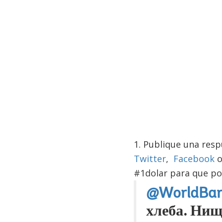
1. Publique una res
Twitter
,
Facebook
#1dolar para que po
@WorldBa
хлеба. Нищ