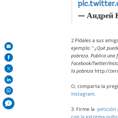
pic.twitte
— Андрей К
2.Pídales a sus amig
Share
ejemplo: “
¿Qué puedo
on
pobreza. Publica una 
mail
Facebook/Twitter/Inst
la pobreza
http://zer
O, comparta la pre
Instagram
.
comments
2
added
3. Firme la
petición
con la extrema pobr