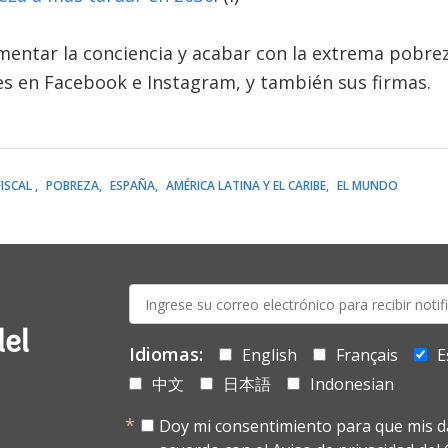
entar la conciencia y acabar con la extrema pobre
es en Facebook e Instagram, y también sus firmas.
ISCAL
POBREZA
ESPAÑA
AMÉRICA LATINA Y EL CARIBE
EL MUNDO
E-
mail:
del
Idiomas:
English
Français
E
中文
日本語
Indonesian
Doy mi consentimiento para que mis d