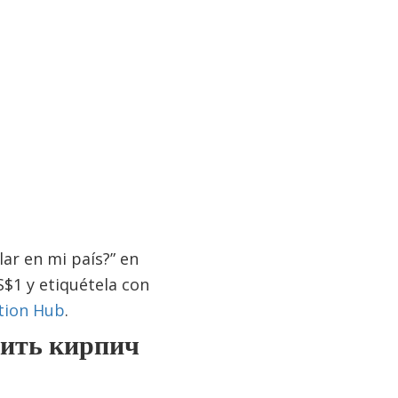
ar en mi país?” en
S$1 y etiquétela con
tion Hub
.
пить кирпич