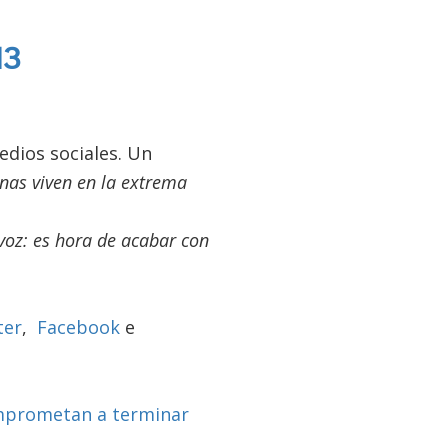
13
edios sociales. Un
as viven en la extrema
voz: es hora de acabar con
ter
,
Facebook
e
omprometan a terminar