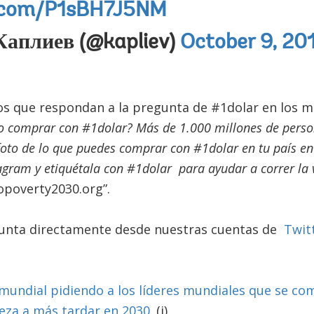
r.com/P1sBH7J5NM
аплиев (@kapliev)
October 9, 20
os que respondan a la pregunta de #1dolar en los m
 comprar con #1dolar? Más de 1.000 millones de person
foto de lo que puedes comprar con #1dolar en tu país en
agram y etiquétala con #1dolar
para ayudar a correr la 
opoverty2030.org”.
gunta directamente desde nuestras cuentas de
Twit
 mundial pidiendo a los líderes mundiales que se c
eza a más tardar en 2030
. (i)