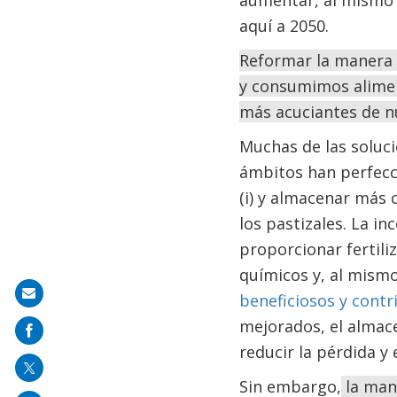
aumentar, al mismo 
aquí a 2050.
Reformar la manera
y consumimos alimen
más acuciantes de n
Muchas de las soluci
ámbitos han perfec
(i) y almacenar más 
los pastizales. La i
proporcionar fertili
químicos y, al mism
Share
beneficiosos y contr
on
mejorados, el almac
mail
reducir la pérdida y 
Sin embargo,
la mane