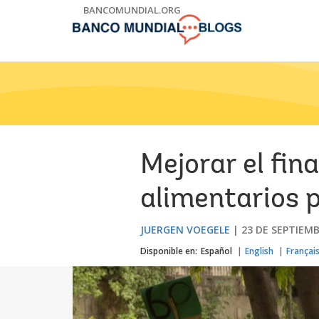
Skip
BANCOMUNDIAL.ORG
to
Main
Navigation
Mejorar el fin
alimentarios p
JUERGEN VOEGELE
23 DE SEPTIEMB
Disponible en:
Español
English
Françai