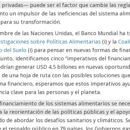
 privadas— puede ser el factor que cambie las regl
nto un impulsor de las ineficiencias del sistema al
 para su transformación.
mbre de las Naciones Unidas, el Banco Mundial ha t
estigaciones sobre Políticas Alimentarias
(i) y la
Coal
o del Suelo
(i) para pensar en nuevas formas de fina
junto, identificamos cinco “imperativos del financia
drían generar USD 4,5 billones en nuevas oportunid
 de una hoja de ruta con las posibles soluciones qu
ema financiero, esperamos que estos imperativos ayu
ia clave para las personas y el planeta.
financiamiento de los sistemas alimentarios se nec
 la reorientación de las políticas públicas y el apoyo
o de abordar los desafíos sanitarios y climáticos. Se
 el respaldo público en 79 países, los Gobiernos g