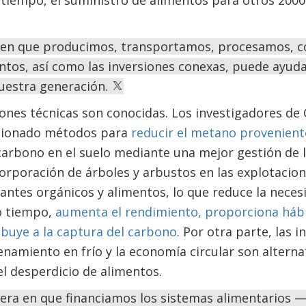
tiempo, el suministro de alimentos para otros 2000
 en que producimos, transportamos, procesamos, 
tos, así como las inversiones conexas, puede ayuda
uestra generación.
ones técnicas son conocidas. Los investigadores de 
cionado métodos para
reducir el metano provenient
carbono en el suelo mediante una mejor gestión de la
ncorporación de árboles y arbustos en las explotacio
zantes orgánicos y alimentos, lo que reduce la nece
o tiempo,
aumenta el rendimiento, proporciona hábi
ibuye a la captura del carbono
. Por otra parte, las 
enamiento en frío y la economía circular son altern
el desperdicio de alimentos.
ra en que financiamos los sistemas alimentarios —