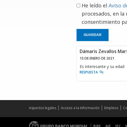
He leído el
Aviso d
procesados, en la
consentimiento pa
GUARDAR
Dámaris Zevallos Mar
13 DE ENERO DE 2021
Es interesante y su edad
RESPUESTA
Aspectos legales
Acceso a la Información
Empleos
Co
BIRF
AIF
IFC