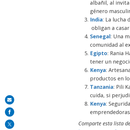
albañil, al inv
género masculi
India
: La lucha
obligan a casar
Senegal
: Una m
comunidad al ex
Egipto
: Rania H
tener un negoci
Kenya
: Artesan
productos en lo
Tanzania
: Pili 
cuida, si perjud
Share
Kenya
: Segurid
on
emprendedoras
mail
Comparte esta lista d