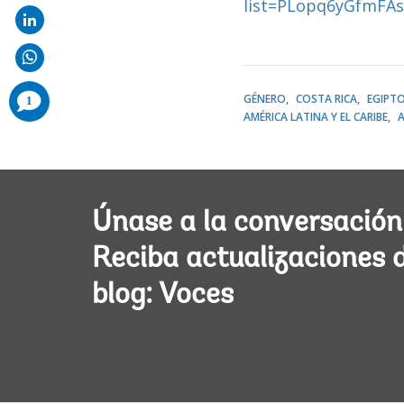
list=PLopq6yGfmFA
comments
GÉNERO
COSTA RICA
EGIPTO
1
added
AMÉRICA LATINA Y EL CARIBE
A
Únase a la conversación
Reciba actualizaciones 
blog: Voces