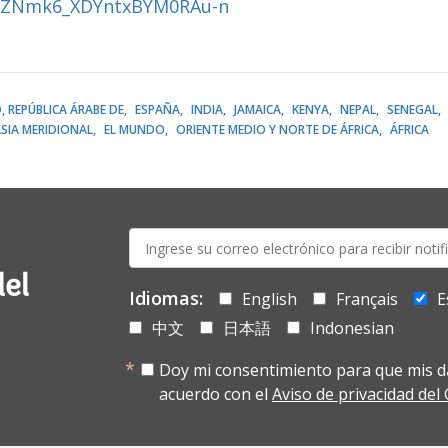
sZNmk6_XDYntxBYM0RAu-n
, REPÚBLICA ÁRABE DE
ESPAÑA
INDIA
JAMAICA
KENYA
NEPAL
SENEGAL
SIA MERIDIONAL
EL MUNDO
ORIENTE MEDIO Y NORTE DE ÁFRICA
ÁFRICA
E-
mail:
del
Idiomas:
English
Français
E
中文
日本語
Indonesian
Doy mi consentimiento para que mis d
acuerdo con el
Aviso de privacidad de