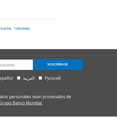
SUDÁN
TANZANÍA
SUSCRÍBASE
spañol
العربية
Русский
atos personales sean procesados de
l Grupo Banco Mundial.