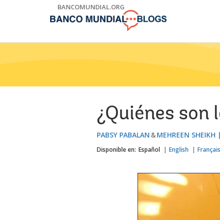
Skip
BANCOMUNDIAL.ORG
to
Main
Navigation
¿Quiénes son l
PABSY PABALAN
MEHREEN SHEIKH
Disponible en:
Español
English
Françai