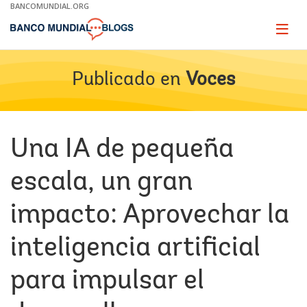
Skip
BANCOMUNDIAL.ORG
to
Main
Page
naviga
Navigation
Publicado en
Voces
Una IA de pequeña
escala, un gran
impacto: Aprovechar la
inteligencia artificial
para impulsar el