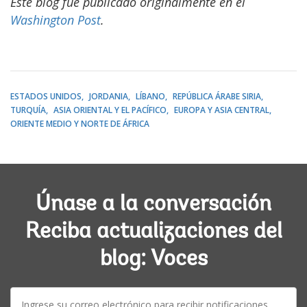
Este blog fue publicado originalmente en el
Washington Post
.
ESTADOS UNIDOS
JORDANIA
LÍBANO
REPÚBLICA ÁRABE SIRIA
TURQUÍA
ASIA ORIENTAL Y EL PACÍFICO
EUROPA Y ASIA CENTRAL
ORIENTE MEDIO Y NORTE DE ÁFRICA
Únase a la conversación
Reciba actualizaciones del
blog: Voces
E-