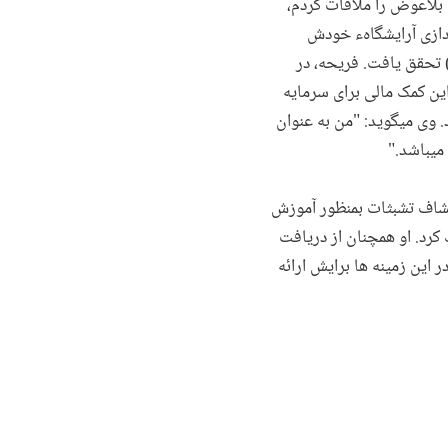
 کوچک بلاعوض را ملاقات کردم،
ندازی آرایشگاهء خودش
دریافت خبر کمک مالی کوچک بلا عوض (۵۰۰ دالر امریکایی) تحقق یافت. فریحه، در
این کمک مالی برای سرمایه
 وی میگوید: "من به عنوان
میباشد."
کشاف تشبثات بمنظور آموزش
کرد. او همچنان از دریافت
این زمینه ها برایش ارائه