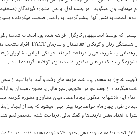
ور ­ متعهد و با ذوق سالون آرایشگری خودش را مدیریت میکند. خام عالی
 مینماید. وی میگوید: "در جلسه اول، برخی مشوره گیرندگان (مستفید 
دوم، اعتماد به نفس آنها بیشترگردید، به راحتی صحبت میکردند و بسیا
 لیستی که توسط اتحادیه­های کارگران فراهم شده بود انتخاب شدند؛ بط
ان همبستگی زنان و کودکان افغانستان و سازمان
FACT
. افراد منتخب مع
ر رهنمایی و مشوره دهی را دریافت نمودند. هر یکی از این مشاوران (رهن
شوره گیرنده که در عین سکتور تشبث دارد، توظیف گردیده است .
(جیب خرچ) به منظور پرداخت هزینه های رفت و آمد یا بازدید از محل 
خت میگردد و از جمله عوامل تشویقی غیر مالی یا معنوی، میتوان به ارائه 
تمام این تلاشها به منظور ایجاد اعتماد میان مشاور و مشوره گیرنده میب
اکثر ده (۱۰) مورد بازدید در طول چهار ماه خواهد بود؛ پیش بینی میشود که بعد از ایجاد
شرا به تعداد معین بازدیدها و کمک مالی، پرداخت شده منحصر نخواهند ن
در ماههای می و ج