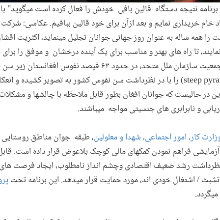
 برنامه نتیجه دستگاه قالین بافی خودش را فعال کرده است میگوید" با 
اد خام خریداری نمایم و بعد ازآن برای خود قالین ببافیم. عکاسی: شرک
که جهانیان ۱۲ ماه اگست را همه ساله به عنوان روز جهانی جوانان تجلیل مینماید، اکثریت 
یند، تا راه های بهتر و مناسب برای یک آینده درخشان و موفق را برا
را با در نظرداشت سن نفوس کشور به تصویر کشیده و انعک
ن در حالیست که جوانان افغان بطور قابل ملاحظه­ با چالشها و مشکلا
یابی و نابرابری های جنسیتی مواجه میباشند.
زارت کار، امور اجتماعی، شهدا و معلولین
، طبقه جوان مناطق روستایی و
 آزمایشی فراهم نمودن کمکهای مالی کوچک بلاعوض قرار داده است. قاب
 نظرداشت رشد ضعیف اقتصادی وچشم انداز نامطلوب، ایجاد فرصت ها
د تشبث / اشتغال خودی اند، مورد حمایت قرار میدهد. این برنامه تحت
پرو
میگردد.