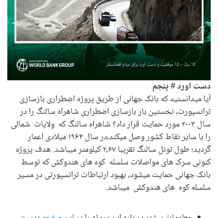
دست اورد # پنجم
آیا میدانستید که بانک جهانی از طریق پروژه اضطراری بازسازی
ترانسپورت، نخستین بار بازسازی اضطراری شاهراه سالنگ را در
سال ۲۰۰۳ مورد حمایت قرار داد؟ شاهراه سالنگ که ولایات شمالی
را با سایر نقاط کشور وصل میکند،در سال ۱۹۶۴ میلادی اعمار
گردید؛ طول تونل سالنگ تقریبا ۲،۶۷ کیلومتر میباشد. هدف پروژه
کنونی سرک های مواصلات سلسله کوه های هندوکش که توسط
بانک جهانی حمایت میشود، بهبود ارتباطات ترانسپورتی در مسیر
سلسله کوه های هندوکش میباشد.
معلومات بیشتر در باره این پروژه را
در این صفحه
بدست