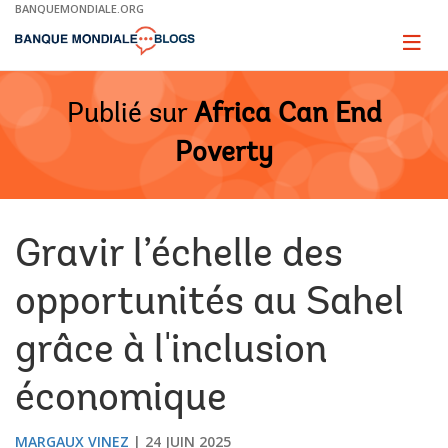
Skip
BANQUEMONDIALE.ORG
to
Main
Page
naviga
Navigation
Publié sur
Africa Can End
Poverty
Gravir l’échelle des
opportunités au Sahel
grâce à l'inclusion
économique
MARGAUX VINEZ
24 JUIN 2025