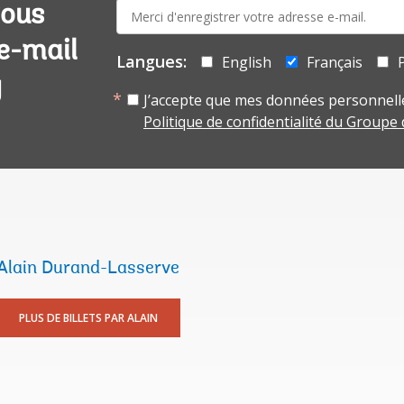
E-
vous
mail:
 e-mail
Langues:
English
Français
y
J’accepte que mes données personnelle
Politique de confidentialité du Groupe
Alain Durand-Lasserve
PLUS DE BILLETS PAR ALAIN