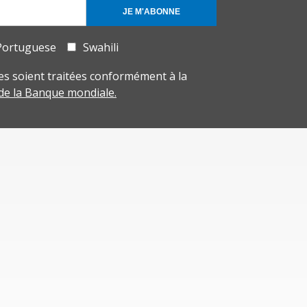
JE M'ABONNE
Portuguese
Swahili
s soient traitées conformément à la
 de la Banque mondiale.