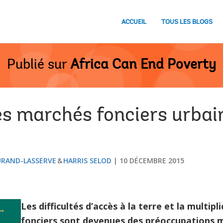
ACCUEIL
TOUS LES BLOGS
Publié sur
Africa Can End Poverty
s marchés fonciers urbain
URAND-LASSERVE
HARRIS SELOD
10 DÉCEMBRE 2015
Les difficultés d’accès à la terre et la multipl
fonciers sont devenues des préoccupations m