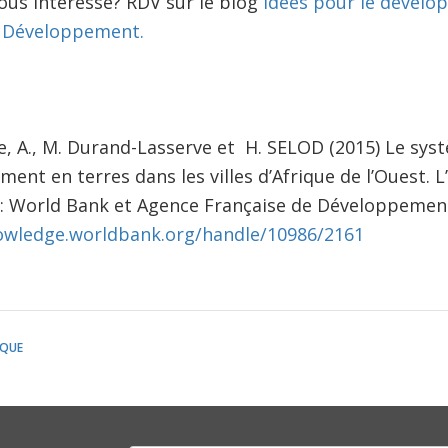
us intéresse? RDV sur le blog
idées pour le dével
e Développement.
, A., M. Durand-Lasserve et H. SELOD (2015) Le sys
ment en terres dans les villes d’Afrique de l’Ouest.
: World Bank et Agence Française de Développement
owledge.worldbank.org/handle/10986/2161
IQUE