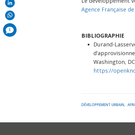
Le développement vo
Agence Française d
comments
1
added
BIBLIOGRAPHIE
Durand-Lasserve
d’approvisionne
Washington, DC
https://openkn
DÉVELOPPEMENT URBAIN
AFR