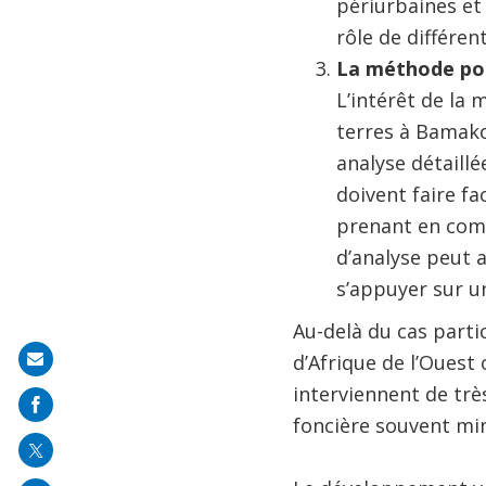
périurbaines et
rôle de différen
La méthode pour
L’intérêt de la
terres à Bamako
analyse détaillé
doivent faire fa
prenant en comp
d’analyse peut a
s’appuyer sur u
Au-delà du cas partic
d’Afrique de l’Ouest 
Share
interviennent de trè
on
foncière souvent min
mail