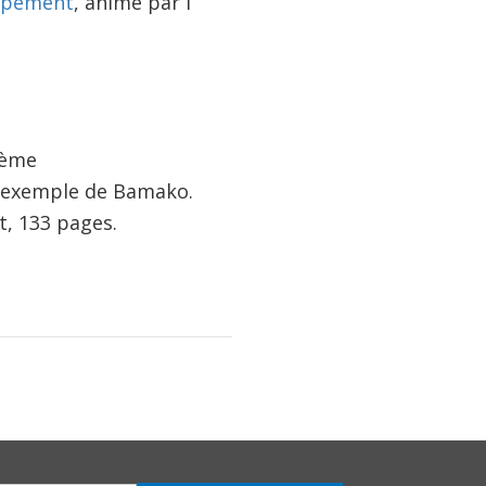
oppement
, animé par l’
tème
 L’exemple de Bamako.
, 133 pages.