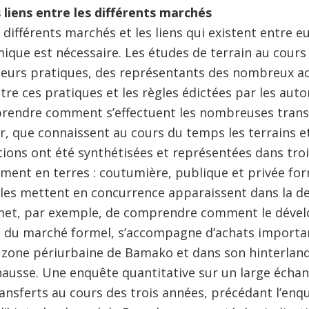
liens entre les différents marchés
 différents marchés et les liens qui existent entre 
mique est nécessaire. Les études de terrain au cours
 leurs pratiques, des représentants des nombreux act
re ces pratiques et les règles édictées par les auto
rendre comment s’effectuent les nombreuses tran
r, que connaissent au cours du temps les terrains et
ions ont été synthétisées et représentées dans trois
ent en terres : coutumière, publique et privée forme
 les mettent en concurrence apparaissent dans la d
rmet, par exemple, de comprendre comment le déve
é du marché formel, s’accompagne d’achats importan
a zone périurbaine de Bamako et dans son hinterland 
 hausse. Une enquête quantitative sur un large échan
transferts au cours des trois années, précédant l’enq