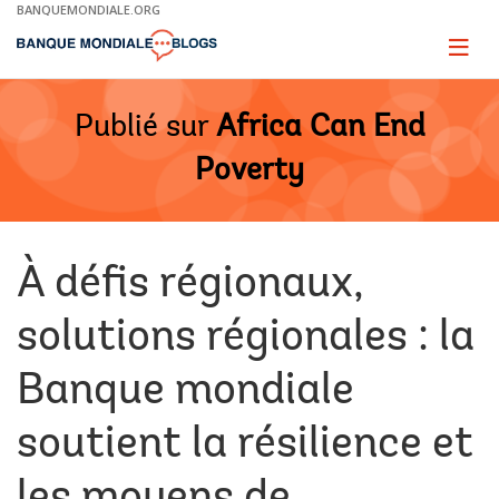
Skip
BANQUEMONDIALE.ORG
to
Main
Page
naviga
Navigation
Publié sur
Africa Can End
Poverty
À défis régionaux,
solutions régionales : la
Banque mondiale
soutient la résilience et