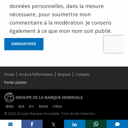
données personnelles, dans la mesure
nécessaire, pour soumettre mon
commentaire à la modération. Je consens
également à ce que mon nom soit publié.
ENREGISTRER
Droits
Accès à l’information
Emplois
Contacts
Porter plainte
IBRD
IDA
IFC
MIGA
CIRDI
© 2026 Groupe Banque mondiale. Tous droits réservés.
Share on
comments added
mail