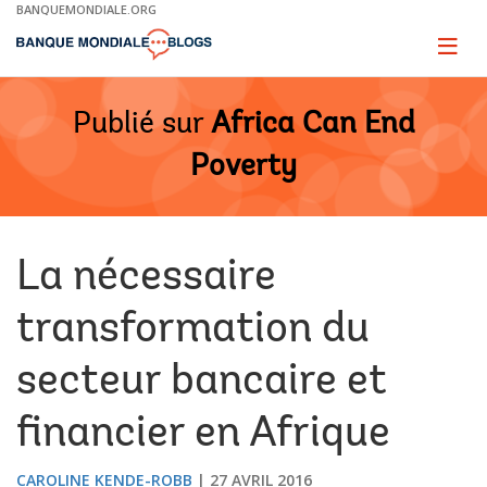
Skip
BANQUEMONDIALE.ORG
to
Main
Page
naviga
Navigation
Publié sur
Africa Can End
Poverty
La nécessaire
transformation du
secteur bancaire et
financier en Afrique
​CAROLINE KENDE-ROBB
27 AVRIL 2016