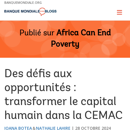
Skip
BANQUEMONDIALE.ORG
to
Main
Page
naviga
Navigation
Publié sur
Africa Can End
Poverty
Des défis aux
opportunités :
transformer le capital
humain dans la CEMAC
IOANA BOTEA
NATHALIE LAHIRE
28 OCTOBRE 2024