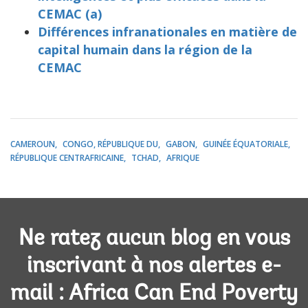
CEMAC (a)
Différences infranationales en matière de
capital humain dans la région de la
CEMAC
CAMEROUN
CONGO, RÉPUBLIQUE DU
GABON
GUINÉE ÉQUATORIALE
RÉPUBLIQUE CENTRAFRICAINE
TCHAD
AFRIQUE
Ne ratez aucun blog en vous
inscrivant à nos alertes e-
mail : Africa Can End Poverty