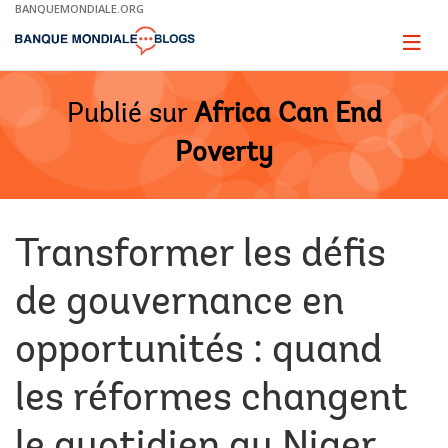
Skip
BANQUEMONDIALE.ORG
to
Main
Page
naviga
Navigation
Publié sur
Africa Can End
Poverty
Transformer les défis
de gouvernance en
opportunités : quand
les réformes changent