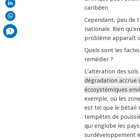
caribéen.
Cependant, peu de tr
nationale. Rien qu’e
comments
3
added
problème apparaît d
Quels sont les facte
remédier ?
L’altération des so
dégradation accrue d
écosystémiques envi
exemple, où les zone
est tel que le bétail
tempêtes de poussiè
qui englobe les pays
surdéveloppement et