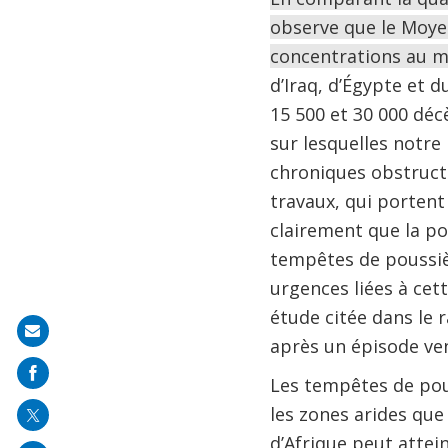
observe que le Moyen
concentrations au m
d’Iraq, d’Égypte et 
15 500 et 30 000 déc
sur lesquelles notre
chroniques obstructi
travaux, qui porten
clairement que la po
tempêtes de poussiè
urgences liées à cet
étude citée dans le
Share
après un épisode ve
on
Les tempêtes de pous
mail
les zones arides que
d’Afrique peut atteind