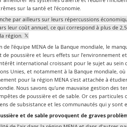
r améliorer les systèmes d’alerte et réduire l’inci
êmes sur la santé et l’économie.
che par ailleurs sur leurs répercussions économique
ars leur coût annuel, ce qui correspond à plus de 2,
la région.
n de l’équipe MENA de la Banque mondiale, le manqu
 de poussière et leurs effets sur l’environnement et 
intérêt international croissant pour le sujet au sein
ions Unies, et notamment à la Banque mondiale, où 
nement pour la région MENA s’est attachée à étudier
ndie. Nous savons qu’une mauvaise gestion des terr
mpêtes de poussière et de sable. Or ces particules 
yens de subsistance et les communautés qui y sont 
ussière et de sable provoquent de graves problè
ité de l’air dans la région MENA et dans d’autres pa