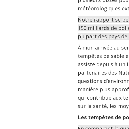
plusieurs pistes pou
météorologiques extr
Notre rapport se pen
150 milliards de doll
plupart des pays de 
À mon arrivée au sei
tempêtes de sable et
assiste depuis à un 
partenaires des Nat
questions d’environ
manière plus approfo
qui contribue aux te
sur la santé, les mo
Les tempêtes de po
En comparant la qual