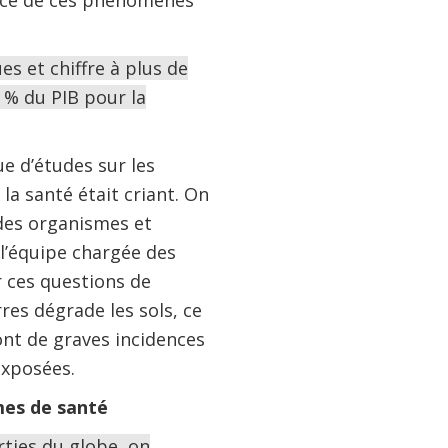
dence de ces phénomènes
s et chiffre à plus de
5 % du PIB pour la
e d’études sur les
la santé était criant. On
 des organismes et
l’équipe chargée des
 ces questions de
es dégrade les sols, ce
ont de graves incidences
exposées.
mes de santé
rties du globe, on