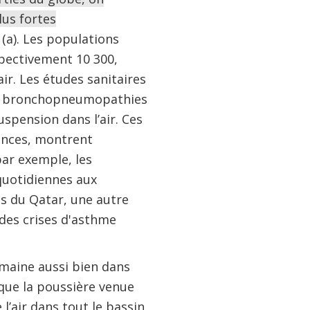
lus fortes
(a). Les populations
spectivement 10 300,
ir. Les études sanitaires
 les bronchopneumopathies
spension dans l’air. Ces
ences, montrent
par exemple, les
quotidiennes aux
as du Qatar, une autre
des crises d'asthme
umaine aussi bien dans
 que la poussière venue
 l’air dans tout le bassin