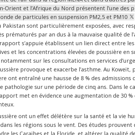
-Orient et l’Afrique du Nord présentent l’une des p
onde de particules en suspension PM2,5 et PM10
du Pakistan sont particulièrement exposées, avec re
ès prématurés par an dus à la mauvaise qualité de l’a
 rapport s’appuie établissent un lien direct entre
ves et les concentrations élevées de poussière en su
t notamment sur les consultations en services d’urg
ussière provoque et exacerbe l’asthme. Au Koweït, 
re ont entraîné une hausse de 8 % des admissions 
te pathologie sur une période de cinq ans. Dans le c
 rapport met en évidence une augmentation de 30 % 
nteux.
sière ont un effet délétère sur la santé et la vie h
 dans les régions sous le vent. Des études prouvent
re les Caraïbes et la Floride, et altérer la qualité de