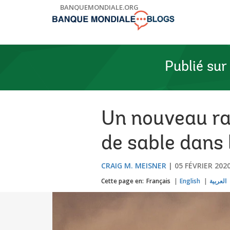
Skip
BANQUEMONDIALE.ORG
to
Main
Navigation
Publié sur
Un nouveau ra
de sable dans 
CRAIG M. MEISNER
05 FÉVRIER 202
Cette page en:
Français
English
العربية