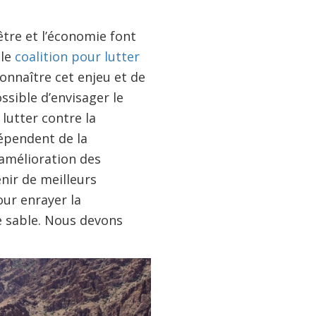
être et l’économie font
lle
coalition pour lutter
 connaître cet enjeu et de
ssible d’envisager le
lutter contre la
épendent de la
’amélioration des
enir de meilleurs
our enrayer la
e sable. Nous devons