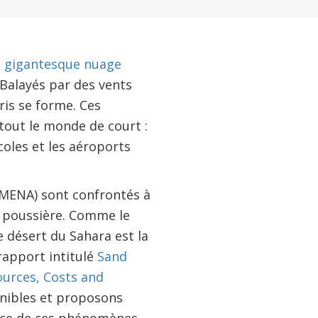
n
gigantesque nuage
. Balayés par des vents
bris se forme. Ces
out le monde de court :
écoles et les aéroports
 (MENA) sont confrontés à
e poussière. Comme le
e désert du Sahara est la
rapport intitulé
Sand
ources, Costs and
onibles et proposons