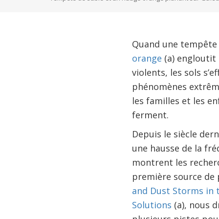
Quand une tempête d
orange
(a) engloutit 
violents, les sols s’
phénomènes extrêmes
les familles et les e
ferment.
Depuis le siècle der
une hausse de la fré
montrent les recherc
première source de p
and Dust Storms in 
Solutions
(a), nous d