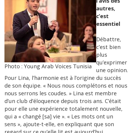
l’avis des
autres,
c’est
essentiel
Débattre,
c’est bien
plus
qu’exprimer
Photo : Young Arab Voices Tunisia
une opinion.
Pour Lina, l’harmonie est à l’origine du succès
de son équipe. « Nous nous complétons et nous
nous serrons les coudes. » Lina est membre
d’un club d’éloquence depuis trois ans. C’était
pour elle une expérience totalement nouvelle,
qui a « changé [sa] vie ». « Les mots ont un
sens », ajoute-t-elle, en expliquant que son
regard sur ce qu’elle lit est aujourd’hui