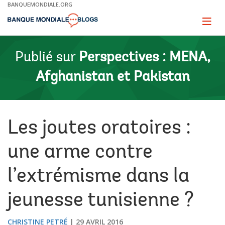
Skip
BANQUEMONDIALE.ORG
to
Main
Page
naviga
Navigation
Publié sur
Perspectives : MENA,
Afghanistan et Pakistan
Les joutes oratoires :
une arme contre
l’extrémisme dans la
jeunesse tunisienne ?
CHRISTINE PETRÉ
29 AVRIL 2016