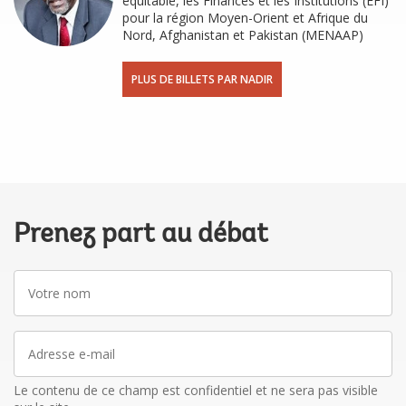
équitable, les Finances et les Institutions (EFI)
pour la région Moyen-Orient et Afrique du
Nord, Afghanistan et Pakistan (MENAAP)
PLUS DE BILLETS PAR NADIR
Prenez part au débat
Votre
nom
Adresse
e-
mail
Le contenu de ce champ est confidentiel et ne sera pas visible