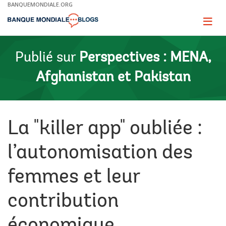
Skip
BANQUEMONDIALE.ORG
to
Main
Page
naviga
Navigation
Publié sur
Perspectives : MENA,
Afghanistan et Pakistan
La "killer app" oubliée :
l’autonomisation des
femmes et leur
contribution