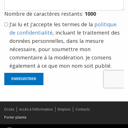
vous
Nombre de caractères restants:
1000
J'ai lu et j'accepte les termes de la
politique
de confidentialité
, incluant le traitement des
données personnelles, dans la mesure
nécessaire, pour soumettre mon
commentaire à la modération. Je consens
également à ce que mon nom soit publié.
ENREGISTRER
Droits
Accès à l’information
Emplois
Contacts
Porter plainte